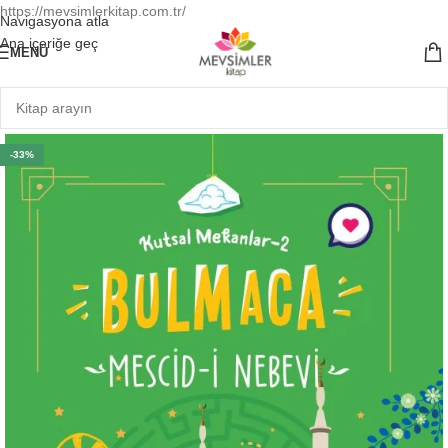
https://mevsimlerkitap.com.tr/
Navigasyona atla
Ana içeriğe geç
MENÜ
-33%