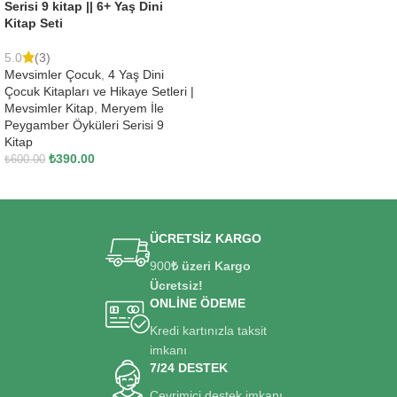
Serisi 9 kitap || 6+ Yaş Dini
Kitap Seti
5.0
(3)
Mevsimler Çocuk
,
4 Yaş Dini
Çocuk Kitapları ve Hikaye Setleri |
Mevsimler Kitap
,
Meryem İle
Peygamber Öyküleri Serisi 9
Kitap
₺
390.00
₺
600.00
SEPETE EKLE
ÜCRETSİZ KARGO
900
₺ üzeri Kargo
Ücretsiz!
ONLİNE ÖDEME
Kredi kartınızla taksit
imkanı
7/24 DESTEK
Çevrimiçi destek imkanı.