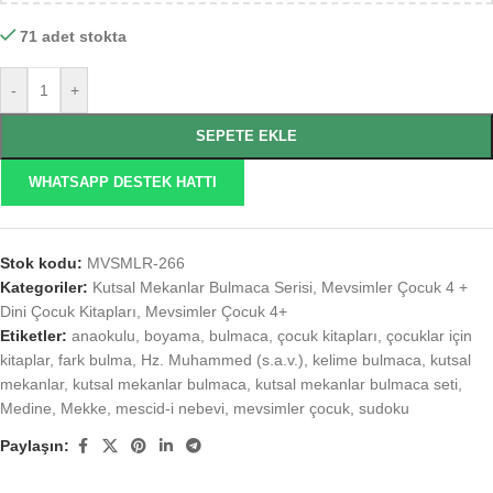
71 adet stokta
-
+
SEPETE EKLE
WHATSAPP DESTEK HATTI
Stok kodu:
MVSMLR-266
Kategoriler:
Kutsal Mekanlar Bulmaca Serisi
,
Mevsimler Çocuk 4 +
Dini Çocuk Kitapları
,
Mevsimler Çocuk 4+
Etiketler:
anaokulu
,
boyama
,
bulmaca
,
çocuk kitapları
,
çocuklar için
kitaplar
,
fark bulma
,
Hz. Muhammed (s.a.v.)
,
kelime bulmaca
,
kutsal
mekanlar
,
kutsal mekanlar bulmaca
,
kutsal mekanlar bulmaca seti
,
Medine
,
Mekke
,
mescid-i nebevi
,
mevsimler çocuk
,
sudoku
Paylaşın: