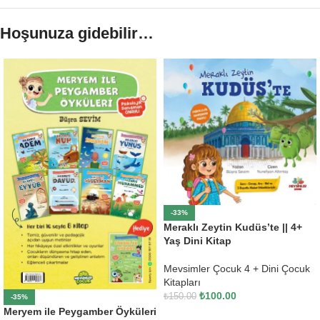
Hoşunuza gidebilir…
-33%
Meraklı Zeytin Kudüs’te || 4+
Yaş Dini Kitap
Mevsimler Çocuk 4 + Dini Çocuk
Kitapları
₺
100.00
₺
150.00
-35%
Meryem ile Peygamber Öyküleri
SEPETE EKLE