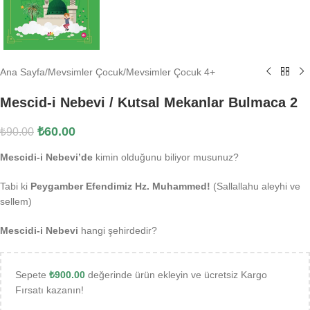
Ana Sayfa
/
Mevsimler Çocuk
/
Mevsimler Çocuk 4+
Mescid-i Nebevi / Kutsal Mekanlar Bulmaca 2
₺
60.00
₺
90.00
Mescidi-i Nebevi’de
kimin olduğunu biliyor musunuz?
Tabi ki
Peygamber Efendimiz Hz. Muhammed!
(Sallallahu aleyhi ve
sellem)
Mescidi-i Nebevi
hangi şehirdedir?
Sepete
₺
900.00
değerinde ürün ekleyin ve ücretsiz Kargo
Fırsatı kazanın!