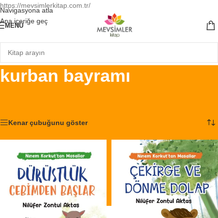
https://mevsimlerkitap.com.tr/
Navigasyona atla
Ana içeriğe geç
MENÜ
kurban bayramı
Ana Sayfa
/
Ürünler “kurban bayramı” olarak etiketlendi
5 sonucun tümü gösteriliyor
Kenar çubuğunu göster