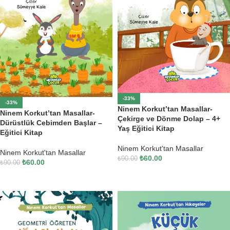
-33%
-33%
Ninem Korkut’tan Masallar-
Ninem Korkut’tan Masallar-
Çekirge ve Dönme Dolap – 4+
Dürüstlük Cebimden Başlar –
Yaş Eğitici Kitap
Eğitici Kitap
Ninem Korkut'tan Masallar
Ninem Korkut'tan Masallar
₺
60.00
₺
90.00
₺
60.00
₺
90.00
SEPETE EKLE
SEPETE EKLE