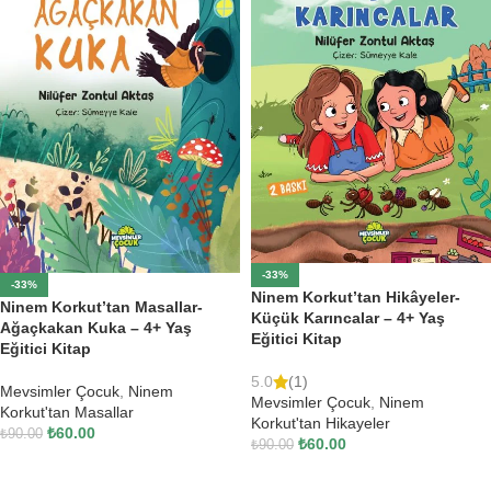
-33%
-33%
Ninem Korkut’tan Hikâyeler-
Ninem Korkut’tan Masallar-
Küçük Karıncalar – 4+ Yaş
Ağaçkakan Kuka – 4+ Yaş
Eğitici Kitap
Eğitici Kitap
5.0
(1)
Mevsimler Çocuk
,
Ninem
Mevsimler Çocuk
,
Ninem
Korkut'tan Masallar
Korkut'tan Hikayeler
₺
60.00
₺
90.00
₺
60.00
₺
90.00
SEPETE EKLE
SEPETE EKLE