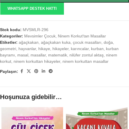
WHATSAPP DESTEK HATTI
Stok kodu:
MVSMLR-296
Kategoriler:
Mevsimler Çocuk
,
Ninem Korkut'tan Masallar
Etiketler:
ağaçkakan
,
ağaçkakan kuka
,
çocuk masalları
,
doğa
,
geometri
,
hayvanlar
,
hikaye
,
hikayeler
,
karıncalar
,
kurban
,
kurban
bayramı
,
masal
,
masallar
,
matematik
,
nilüfer zontul aktaş
,
ninem
korkut
,
ninem korkuttan hikayeler
,
ninem korkuttan masallar
Paylaşın:
Hoşunuza gidebilir…