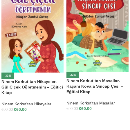
-33%
-33%
Ninem Korkut’tan Masallar-
Ninem Korkut’tan Hikayeler-
Kaçanı Kovala Sincap Çesi –
Gül Çiçek Öğretmenim – Eğitici
Eğitici Kitap
Kitap
Ninem Korkut'tan Masallar
Ninem Korkut'tan Hikayeler
₺
60.00
₺
90.00
₺
60.00
₺
90.00
SEPETE EKLE
SEPETE EKLE