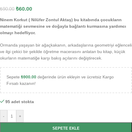
₺
60.00
₺
90.00
Ninem Korkut ( Nilüfer Zontul Aktaş) bu kitabında çocukların
matematiği sevmesine ve doğayla bağlantı kurmasına yardımcı
olmayı hedefliyor.
Ormanda yaşayan bir ağaçkakanın, arkadaşlarına geometriyi eğlenceli
ve ilgi çekici bir şekilde öğretme macerasını anlatan bu kitap, küçük
okurların matematiğe karşı bakış açılarını değiştirecek.
Sepete
₺
900.00
değerinde ürün ekleyin ve ücretsiz Kargo
Fırsatı kazanın!
95 adet stokta
-
+
SEPETE EKLE