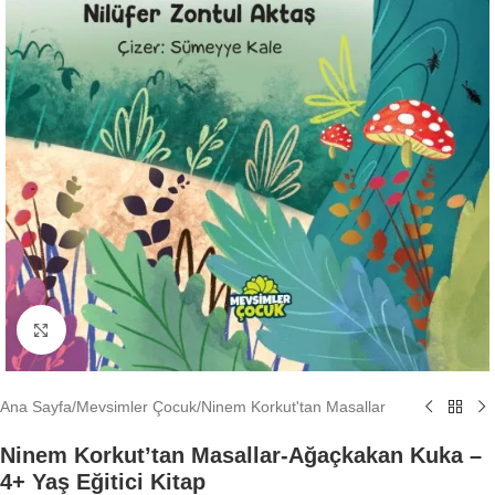
Büyütmek için tıklayın
Ana Sayfa
/
Mevsimler Çocuk
/
Ninem Korkut'tan Masallar
Ninem Korkut’tan Masallar-Ağaçkakan Kuka –
4+ Yaş Eğitici Kitap