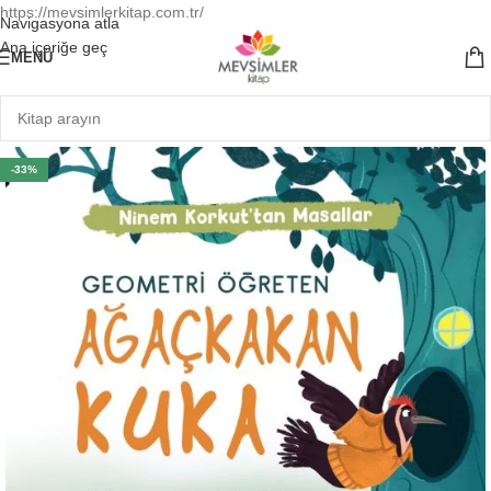
https://mevsimlerkitap.com.tr/
Navigasyona atla
Ana içeriğe geç
MENÜ
-33%