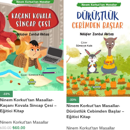
-33%
Ninem Korkut’tan Masallar-
-33%
Kaçanı Kovala Sincap Çesi –
Ninem Korkut’tan Masallar-
Eğitici Kitap
Dürüstlük Cebimden Başlar –
Eğitici Kitap
Ninem Korkut'tan Masallar
₺
60.00
Ninem Korkut'tan Masallar
₺
90.00