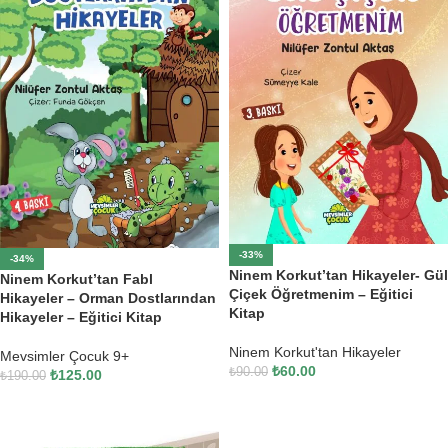
-33%
-34%
Ninem Korkut’tan Hikayeler- Gül
Ninem Korkut’tan Fabl
Çiçek Öğretmenim – Eğitici
Hikayeler – Orman Dostlarından
Kitap
Hikayeler – Eğitici Kitap
Ninem Korkut'tan Hikayeler
Mevsimler Çocuk 9+
₺
60.00
₺
90.00
₺
125.00
₺
190.00
SEPETE EKLE
SEPETE EKLE