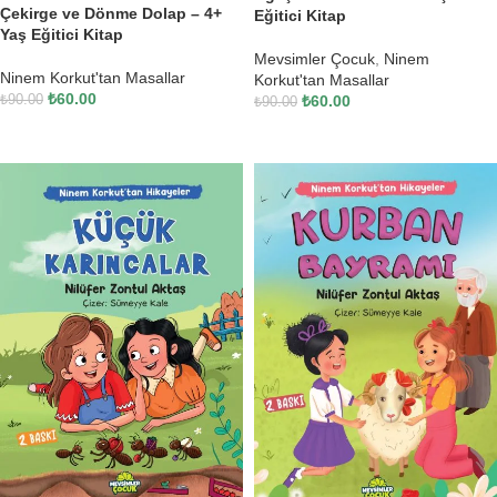
Çekirge ve Dönme Dolap – 4+
Eğitici Kitap
Yaş Eğitici Kitap
Mevsimler Çocuk
,
Ninem
Ninem Korkut'tan Masallar
Korkut'tan Masallar
₺
60.00
₺
60.00
₺
90.00
₺
90.00
SEPETE EKLE
SEPETE EKLE