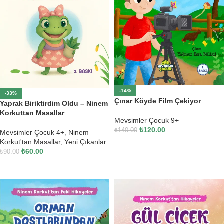
-14%
-33%
Çınar Köyde Film Çekiyor
Yaprak Biriktirdim Oldu – Ninem
Korkuttan Masallar
Mevsimler Çocuk 9+
₺
120.00
₺
140.00
Mevsimler Çocuk 4+
,
Ninem
Korkut'tan Masallar
,
Yeni Çıkanlar
SEPETE EKLE
₺
60.00
₺
90.00
SEPETE EKLE