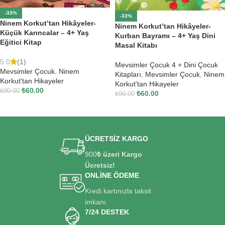
-33%
-33%
Ninem Korkut’tan Hikâyeler-
Ninem Korkut’tan Hikâyeler-
Küçük Karıncalar – 4+ Yaş
Kurban Bayramı – 4+ Yaş Dini
Eğitici Kitap
Masal Kitabı
5.0
(1)
Mevsimler Çocuk 4 + Dini Çocuk
Mevsimler Çocuk
,
Ninem
Kitapları
,
Mevsimler Çocuk
,
Ninem
Korkut'tan Hikayeler
Korkut'tan Hikayeler
₺
60.00
₺
90.00
₺
60.00
₺
90.00
SEPETE EKLE
SEPETE EKLE
ÜCRETSİZ KARGO
900
₺ üzeri Kargo
Ücretsiz!
ONLİNE ÖDEME
Kredi kartınızla taksit
imkanı
7/24 DESTEK