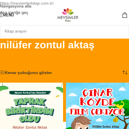
https://mevsimlerkitap.com.tr/
Navigasyona atla
Ana içeriğe geç
MENÜ
nilüfer zontul aktaş
Ana Sayfa
/
Ürünler “nilüfer zontul aktaş” olarak etiketlendi
10 sonucun tümü gösteriliyor
Kenar çubuğunu göster