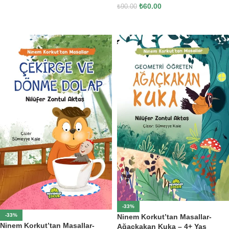
₺
60.00
₺
90.00
SEPETE EKLE
SEPETE EKLE
-33%
-33%
Ninem Korkut’tan Masallar-
Ninem Korkut’tan Masallar-
Ağaçkakan Kuka – 4+ Yaş