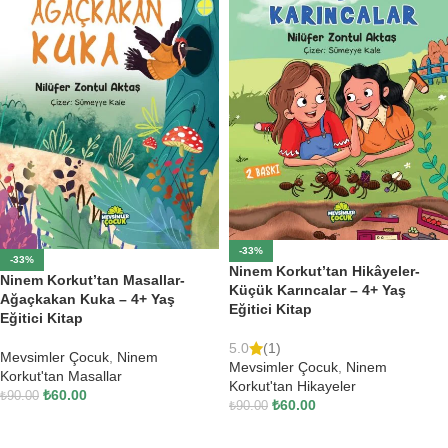
-33%
-33%
Ninem Korkut’tan Hikâyeler-
Ninem Korkut’tan Masallar-
Küçük Karıncalar – 4+ Yaş
Ağaçkakan Kuka – 4+ Yaş
Eğitici Kitap
Eğitici Kitap
5.0
(1)
Mevsimler Çocuk
,
Ninem
Mevsimler Çocuk
,
Ninem
Korkut'tan Masallar
Korkut'tan Hikayeler
₺
60.00
₺
90.00
₺
60.00
₺
90.00
SEPETE EKLE
SEPETE EKLE