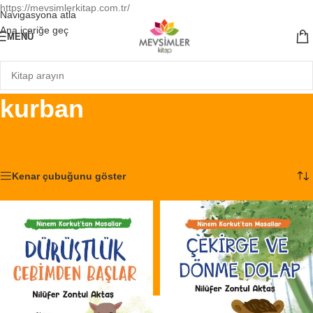
https://mevsimlerkitap.com.tr/
Navigasyona atla
Ana içeriğe geç
MENÜ
kurban
Ana Sayfa
/
Ürünler “kurban” olarak etiketlendi
5 sonucun tümü gösteriliyor
Kenar çubuğunu göster