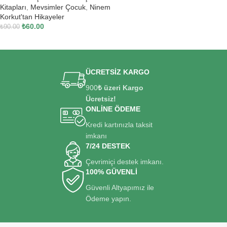
Kitapları
,
Mevsimler Çocuk
,
Ninem
Korkut'tan Hikayeler
₺
60.00
₺
90.00
SEPETE EKLE
ÜCRETSİZ KARGO
900
₺ üzeri Kargo
Ücretsiz!
ONLİNE ÖDEME
Kredi kartınızla taksit
imkanı
7/24 DESTEK
Çevrimiçi destek imkanı.
100% GÜVENLİ
Güvenli Altyapımız ile
Ödeme yapın.