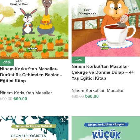
-33%
-33%
Ninem Korkut’tan Masallar-
Ninem Korkut’tan Masallar-
Çekirge ve Dönme Dolap – 4+
Dürüstlük Cebimden Başlar –
Yaş Eğitici Kitap
Eğitici Kitap
Ninem Korkut'tan Masallar
Ninem Korkut'tan Masallar
₺
60.00
₺
90.00
₺
60.00
₺
90.00
SEPETE EKLE
SEPETE EKLE