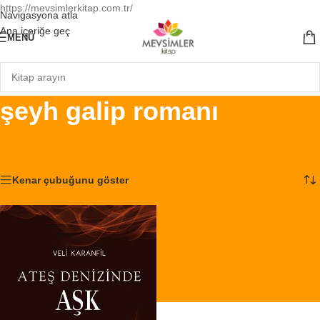
https://mevsimlerkitap.com.tr/
Navigasyona atla
Ana içeriğe geç
MENÜ
şeyh galip romanı
Ana Sayfa
/
Ürünler “şeyh galip romanı” olarak etiketlendi
Tek bir sonuç gösteriliyor
Kenar çubuğunu göster