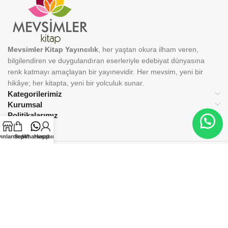
Mevsimler Kitap Yayıncılık
, her yaştan okura ilham veren,
bilgilendiren ve duygulandıran eserleriyle edebiyat dünyasına
renk katmayı amaçlayan bir yayınevidir. Her mevsim, yeni bir
hikâye; her kitapta, yeni bir yolculuk sunar.
Kategorilerimiz
Kurumsal
Politikalarımız
ınlarımız
Sepet
Whatsapp
Hesabım
BİZİ TAKİP EDİN:
© 2025 Mevsimler Kitap Yayıncılık. Tüm hakları saklıdır.