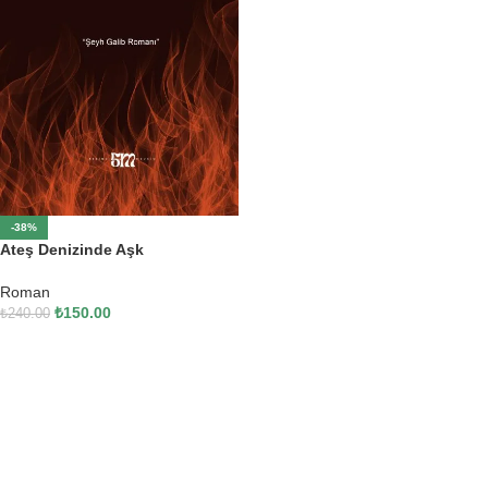
-38%
Ateş Denizinde Aşk
Roman
₺
150.00
₺
240.00
SEPETE EKLE