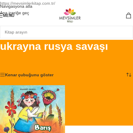
https://mevsimlerkitap.com.tr/
Navigasyona atla
Ana içeriğe geç
MENÜ
ukrayna rusya savaşı
Ana Sayfa
/
Ürünler “ukrayna rusya savaşı” olarak etiketlendi
Tek bir sonuç gösteriliyor
Kenar çubuğunu göster