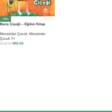
-33%
Barış Çiçeği – Eğitici Kitap
Mevsimler Çocuk
,
Mevsimler
Çocuk 7+
₺
80.00
₺
120.00
SEPETE EKLE