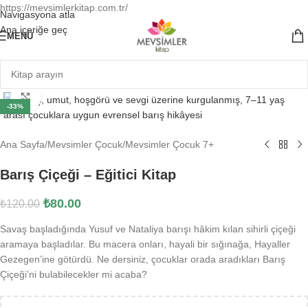
https://mevsimlerkitap.com.tr/
Navigasyona atla
Ana içeriğe geç
MENÜ
Büyütmek için tıklayın
-33%
Ana Sayfa
/
Mevsimler Çocuk
/
Mevsimler Çocuk 7+
Barış Çiçeği – Eğitici Kitap
₺
80.00
₺
120.00
Savaş başladığında Yusuf ve Nataliya barışı hâkim kılan sihirli çiçeği
aramaya başladılar. Bu macera onları, hayali bir sığınağa, Hayaller
Gezegen’ine götürdü. Ne dersiniz, çocuklar orada aradıkları Barış
Çiçeği’ni bulabilecekler mi acaba?