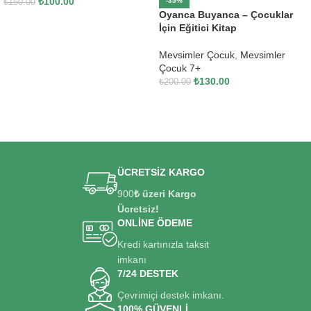
₺
100.00
-35%
₺
150.00
Oyanca Buyanca – Çocuklar
SEPETE EKLE
İçin Eğitici Kitap
Mevsimler Çocuk
,
Mevsimler
Çocuk 7+
₺
130.00
₺
200.00
SEPETE EKLE
ÜCRETSİZ KARGO
900
₺ üzeri Kargo
Ücretsiz!
ONLİNE ÖDEME
Kredi kartınızla taksit
imkanı
7/24 DESTEK
Çevrimiçi destek imkanı.
100% GÜVENLİ