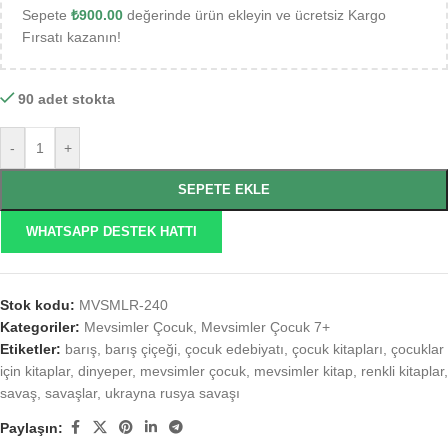
Sepete
₺
900.00
değerinde ürün ekleyin ve ücretsiz Kargo
Fırsatı kazanın!
90 adet stokta
-
+
SEPETE EKLE
WHATSAPP DESTEK HATTI
Stok kodu:
MVSMLR-240
Kategoriler:
Mevsimler Çocuk
,
Mevsimler Çocuk 7+
Etiketler:
barış
,
barış çiçeği
,
çocuk edebiyatı
,
çocuk kitapları
,
çocuklar
için kitaplar
,
dinyeper
,
mevsimler çocuk
,
mevsimler kitap
,
renkli kitaplar
,
savaş
,
savaşlar
,
ukrayna rusya savaşı
Paylaşın: