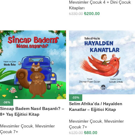
Mevsimler Çocuk 4 + Dini Çocuk
Kitapları
₺
200.00
₺
330.00
SEPETE EKLE
-33%
-36%
Selim Afrika’da / Hayalden
Sincap Badem Nasıl Başardı? –
Kanatlar – Eğitici Kitap
8+ Yaş Eğitici Kitap
Mevsimler Çocuk
,
Mevsimler
Mevsimler Çocuk
,
Mevsimler
Çocuk 7+
Çocuk 7+
₺
80.00
₺
120.00