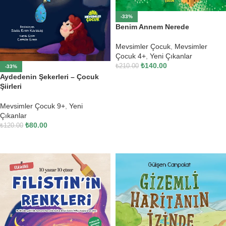
-33%
Benim Annem Nerede
Mevsimler Çocuk
,
Mevsimler
Çocuk 4+
,
Yeni Çıkanlar
₺
140.00
₺
210.00
-33%
Aydedenin Şekerleri – Çocuk
SEPETE EKLE
Şiirleri
Mevsimler Çocuk 9+
,
Yeni
Çıkanlar
₺
80.00
₺
120.00
SEPETE EKLE