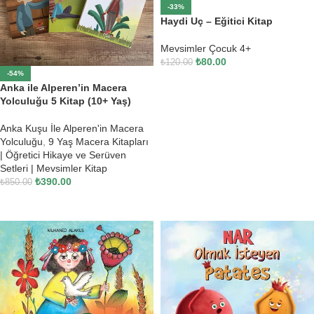
-33%
Haydi Uç – Eğitici Kitap
Mevsimler Çocuk 4+
₺
80.00
₺
120.00
-54%
SEPETE EKLE
Anka ile Alperen’in Macera
Yolculuğu 5 Kitap (10+ Yaş)
Anka Kuşu İle Alperen'in Macera
Yolculuğu
,
9 Yaş Macera Kitapları
| Öğretici Hikaye ve Serüven
Setleri | Mevsimler Kitap
₺
390.00
₺
850.00
SEPETE EKLE