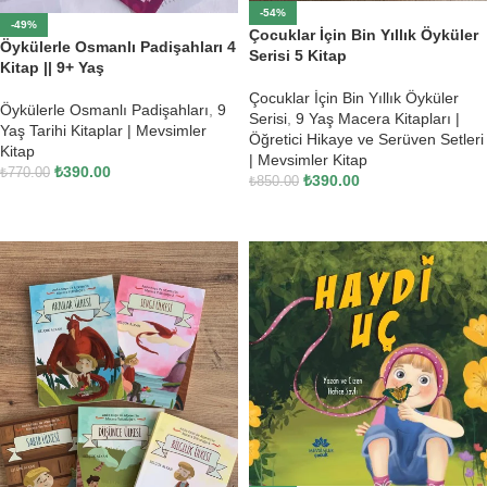
-54%
-49%
Çocuklar İçin Bin Yıllık Öyküler
Öykülerle Osmanlı Padişahları 4
Serisi 5 Kitap
Kitap || 9+ Yaş
Çocuklar İçin Bin Yıllık Öyküler
Öykülerle Osmanlı Padişahları
,
9
Serisi
,
9 Yaş Macera Kitapları |
Yaş Tarihi Kitaplar | Mevsimler
Öğretici Hikaye ve Serüven Setleri
Kitap
| Mevsimler Kitap
₺
390.00
₺
770.00
₺
390.00
₺
850.00
SEPETE EKLE
SEPETE EKLE