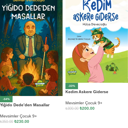
-33%
Kedim Askere Giderse
-34%
Mevsimler Çocuk 9+
Yiğido Dede’den Masallar
₺
200.00
₺
300.00
Mevsimler Çocuk 9+
SEPETE EKLE
₺
230.00
₺
350.00