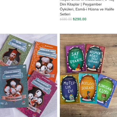
Dini Kitaplar | Peygamber
Öyküleri, Esmâ-i Hüsna ve Halife
Setleri
₺
290.00
₺
680.00
SEPETE EKLE