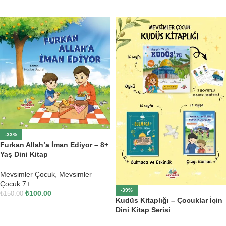
SEPETE EKLE
-33%
Furkan Allah’a İman Ediyor – 8+
Yaş Dini Kitap
Mevsimler Çocuk
,
Mevsimler
Çocuk 7+
-39%
₺
100.00
₺
150.00
Kudüs Kitaplığı – Çocuklar İçin
SEPETE EKLE
Dini Kitap Serisi