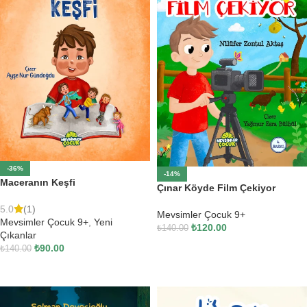
-36%
-14%
Maceranın Keşfi
Çınar Köyde Film Çekiyor
5.0
(1)
Mevsimler Çocuk 9+
Mevsimler Çocuk 9+
,
Yeni
₺
120.00
₺
140.00
Çıkanlar
SEPETE EKLE
₺
90.00
₺
140.00
SEPETE EKLE