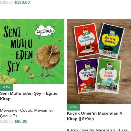
₺
160.00
₺
250.00
SEPETE EKLE
SEPETE EKLE
-33%
Seni Mutlu Eden Şey – Eğitici
Kitap
-57%
Mevsimler Çocuk
,
Mevsimler
Küçük Ömer’in Maceraları 4
Çocuk 7+
Kitap || 9+Yaş
₺
80.00
₺
120.00
SEPETE EKLE
Küçük Ömer'in Maceraları
,
9 Yaş