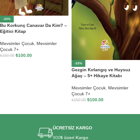
-33%
Bu Korkunç Canavar Da Kim? –
Eğitici Kitap
Mevsimler Çocuk
,
Mevsimler
Çocuk 7+
₺
100.00
₺
150.00
-33%
SEPETE EKLE
Gezgin Kırlangıç ve Huysuz
Ağaç – 5+ Hikaye Kitabı
Mevsimler Çocuk
,
Mevsimler
Çocuk 7+
₺
100.00
₺
150.00
SEPETE EKLE
ÜCRETSİZ KARGO
900
₺ üzeri Kargo