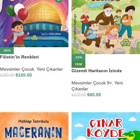
-50%
Filistin’in Renkleri
-33%
YENI
Mevsimler Çocuk
,
Yeni Çıkanlar
Gizemli Haritanın İzinde
₺
100.00
₺
200.00
Mevsimler Çocuk 9+
,
Yeni
SEPETE EKLE
Çıkanlar
₺
80.00
₺
120.00
SEPETE EKLE