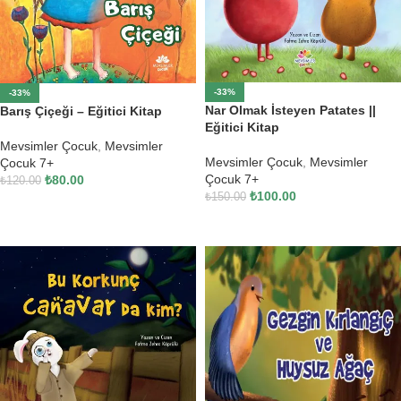
-33%
-33%
Nar Olmak İsteyen Patates ||
Barış Çiçeği – Eğitici Kitap
Eğitici Kitap
Mevsimler Çocuk
,
Mevsimler
Mevsimler Çocuk
,
Mevsimler
Çocuk 7+
Çocuk 7+
₺
80.00
₺
120.00
₺
100.00
₺
150.00
SEPETE EKLE
SEPETE EKLE