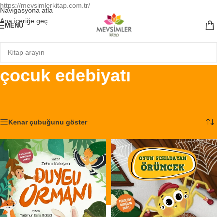
https://mevsimlerkitap.com.tr/
Navigasyona atla
Ana içeriğe geç
MENÜ
çocuk edebiyatı
Ana Sayfa
/
Ürünler “çocuk edebiyatı” olarak etiketlendi
24 sonucun tümü gösteriliyor
Kenar çubuğunu göster