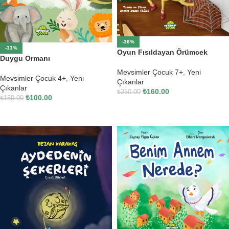
-36%
-33%
Oyun Fısıldayan Örümcek
Duygu Ormanı
Mevsimler Çocuk 7+
,
Yeni
Mevsimler Çocuk 4+
,
Yeni
Çıkanlar
Çıkanlar
₺
160.00
₺
250.00
₺
100.00
₺
150.00
SEPETE EKLE
SEPETE EKLE