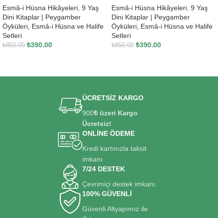
Esmâ-i Hüsna Hikâyeleri
,
9 Yaş
Esmâ-i Hüsna Hikâyeleri
,
9 Yaş
Dini Kitaplar | Peygamber
Dini Kitaplar | Peygamber
Öyküleri, Esmâ-i Hüsna ve Halife
Öyküleri, Esmâ-i Hüsna ve Halife
Setleri
Setleri
₺
390.00
₺
390.00
₺
850.00
₺
850.00
SEPETE EKLE
SEPETE EKLE
ÜCRETSİZ KARGO
900
₺ üzeri Kargo
Ücretsiz!
ONLİNE ÖDEME
Kredi kartınızla taksit
imkanı
7/24 DESTEK
Çevrimiçi destek imkanı.
100% GÜVENLİ
Güvenli Altyapımız ile