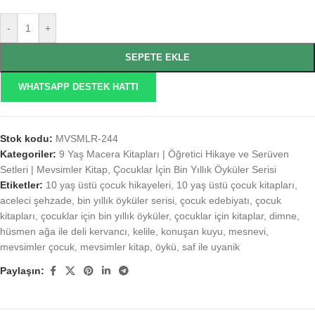
-
+
SEPETE EKLE
WHATSAPP DESTEK HATTI
Stok kodu:
MVSMLR-244
Kategoriler:
9 Yaş Macera Kitapları | Öğretici Hikaye ve Serüven
Setleri | Mevsimler Kitap
,
Çocuklar İçin Bin Yıllık Öyküler Serisi
Etiketler:
10 yaş üstü çocuk hikayeleri
,
10 yaş üstü çocuk kitapları
,
aceleci şehzade
,
bin yıllık öyküler serisi
,
çocuk edebiyatı
,
çocuk
kitapları
,
çocuklar için bin yıllık öyküler
,
çocuklar için kitaplar
,
dimne
,
hüsmen ağa ile deli kervancı
,
kelile
,
konuşan kuyu
,
mesnevi
,
mevsimler çocuk
,
mevsimler kitap
,
öykü
,
saf ile uyanik
Paylaşın: