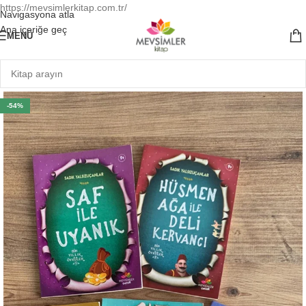
https://mevsimlerkitap.com.tr/
Navigasyona atla
Ana içeriğe geç
MENÜ
-54%