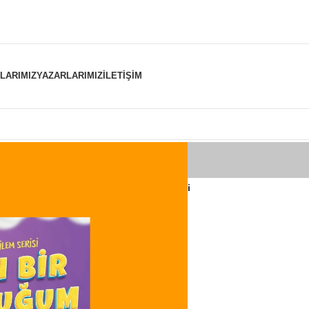
NLARIMIZ
YAZARLARIMIZ
İLETIŞIM
er “YeniÇıkanKitaplar” olarak etiketlendi