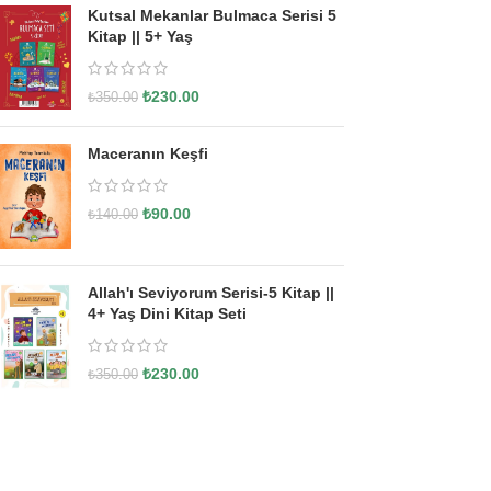
Kutsal Mekanlar Bulmaca Serisi 5
Kitap || 5+ Yaş
₺
230.00
₺
350.00
Maceranın Keşfi
₺
90.00
₺
140.00
Allah'ı Seviyorum Serisi-5 Kitap ||
4+ Yaş Dini Kitap Seti
₺
230.00
₺
350.00