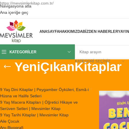
https://mevsimlerkitap.com.tr/
Navigasyona atla
Ana içeriğe geç
ANASAYFA
HAKKIMIZDA
BIZDEN HABERLER
YAYI
KATEGORILER
KATEGORI SEÇINIZ
YeniÇıkanKitaplar
KATEGORILER
Ana Sayfa
/
Ürünl
9 Yaş Dini Kitaplar | Peygamber Öyküleri, Esmâ-i
Hüsna ve Halife Setleri
9 Yaş Macera Kitapları | Öğretici Hikaye ve
Serüven Setleri | Mevsimler Kitap
9 Yaş Tarihi Kitaplar | Mevsimler Kitap
Aile Çocuk
Anı-Biyografi