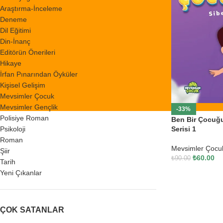
Araştırma-İnceleme
Deneme
Dil Eğitimi
Din-İnanç
Editörün Önerileri
Hikaye
İrfan Pınarından Öyküler
Kişisel Gelişim
Mevsimler Çocuk
Mevsimler Gençlik
-33%
Polisiye Roman
Ben Bir Çocuğ
Psikoloji
Serisi 1
Roman
Mevsimler Çocu
Şiir
₺
60.00
₺
90.00
Tarih
Yeni Çıkanlar
ÇOK SATANLAR