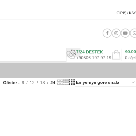
GIRIŞ / KAY
₺
0.00
7/24 DESTEK
+90506 197 97 19
0
öğel
Göster
9
12
18
24