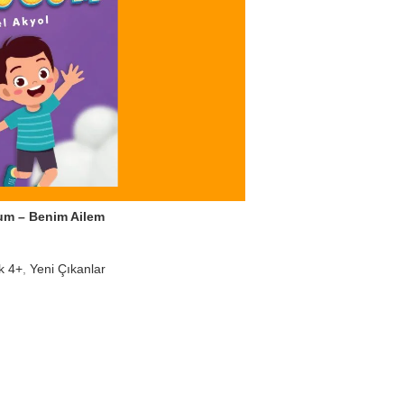
um – Benim Ailem
k 4+
,
Yeni Çıkanlar