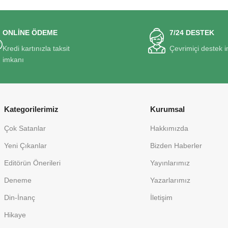
ONLİNE ÖDEME
7/24 DESTEK
Kredi kartınızla taksit
Çevrimiçi destek 
imkanı
Kategorilerimiz
Kurumsal
Çok Satanlar
Hakkımızda
Yeni Çıkanlar
Bizden Haberler
Editörün Önerileri
Yayınlarımız
Deneme
Yazarlarımız
Din-İnanç
İletişim
Hikaye