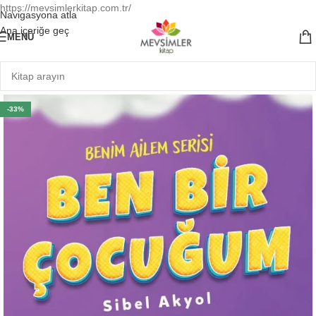
https://mevsimlerkitap.com.tr/
Navigasyona atla
Ana içeriğe geç
MENÜ
-33%