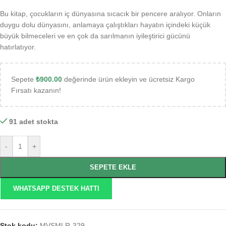
Bu kitap, çocukların iç dünyasına sıcacık bir pencere aralıyor. Onların
duygu dolu dünyasını, anlamaya çalıştıkları hayatın içindeki küçük
büyük bilmeceleri ve en çok da sarılmanın iyileştirici gücünü
hatırlatıyor.
Sepete
₺
900.00
değerinde ürün ekleyin ve ücretsiz Kargo
Fırsatı kazanın!
91 adet stokta
-
+
SEPETE EKLE
WHATSAPP DESTEK HATTI
Stok kodu:
MVSMLR-329