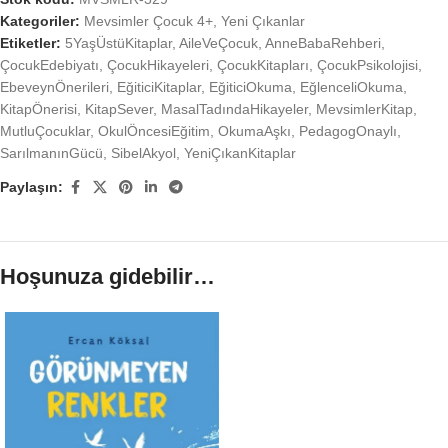
Kategoriler:
Mevsimler Çocuk 4+
,
Yeni Çıkanlar
Etiketler:
5YaşÜstüKitaplar
,
AileVeÇocuk
,
AnneBabaRehberi
,
ÇocukEdebiyatı
,
ÇocukHikayeleri
,
ÇocukKitapları
,
ÇocukPsikolojisi
,
EbeveynÖnerileri
,
EğiticiKitaplar
,
EğiticiOkuma
,
EğlenceliOkuma
,
KitapÖnerisi
,
KitapSever
,
MasalTadındaHikayeler
,
MevsimlerKitap
,
MutluÇocuklar
,
OkulÖncesiEğitim
,
OkumaAşkı
,
PedagogOnaylı
,
SarılmanınGücü
,
SibelAkyol
,
YeniÇıkanKitaplar
Paylaşın:
Hoşunuza gidebilir…