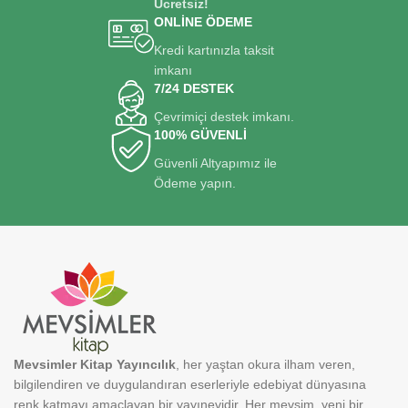
Ücretsiz!
ONLİNE ÖDEME
Kredi kartınızla taksit
imkanı
7/24 DESTEK
Çevrimiçi destek imkanı.
100% GÜVENLİ
Güvenli Altyapımız ile
Ödeme yapın.
Mevsimler Kitap Yayıncılık
, her yaştan okura ilham veren,
bilgilendiren ve duygulandıran eserleriyle edebiyat dünyasına
renk katmayı amaçlayan bir yayınevidir. Her mevsim, yeni bir