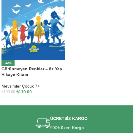
-42%
Görünmeyen Renkler – 8+ Yaş
Hikaye Kitabı
Mevsimler Çocuk 7+
₺
110.00
₺
190.00
SEPETE EKLE
ÜCRETSİZ KARGO
900
₺ üzeri Kargo