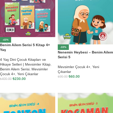
-43%
Benim Ailem Serisi 5 Kitap 4+
-33%
Yaş
Nenemin Heybesi – Benim Ailem
Serisi 5
4 Yaş Dini Çocuk Kitapları ve
Hikaye Setleri | Mevsimler Kitap
,
Mevsimler Çocuk 4+
,
Yeni
Benim Ailem Serisi
,
Mevsimler
Çıkanlar
Çocuk 4+
,
Yeni Çıkanlar
₺
60.00
₺
90.00
₺
230.00
₺
400.00
SEPETE EKLE
SEPETE EKLE