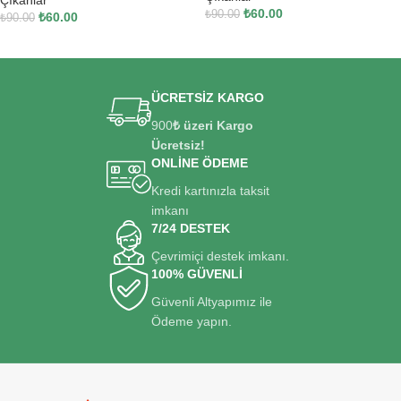
₺
60.00
₺
90.00
₺
60.00
₺
90.00
SEPETE EKLE
SEPETE EKLE
ÜCRETSİZ KARGO
900
₺ üzeri Kargo
Ücretsiz!
ONLİNE ÖDEME
Kredi kartınızla taksit
imkanı
7/24 DESTEK
Çevrimiçi destek imkanı.
100% GÜVENLİ
Güvenli Altyapımız ile
Ödeme yapın.