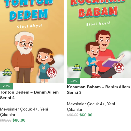
-33%
Kocaman Babam – Benim Ailem
-33%
Tonton Dedem – Benim Ailem
Serisi 3
Serisi 4
Mevsimler Çocuk 4+
,
Yeni
Mevsimler Çocuk 4+
,
Yeni
Çıkanlar
Çıkanlar
₺
60.00
₺
90.00
₺
60.00
₺
90.00
SEPETE EKLE
SEPETE EKLE