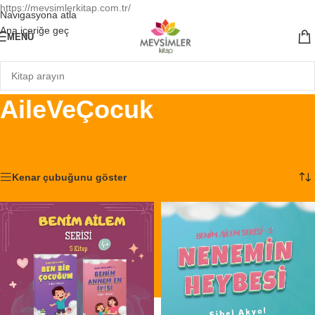
https://mevsimlerkitap.com.tr/
Navigasyona atla
Ana içeriğe geç
MENÜ
AileVeÇocuk
Ana Sayfa
/
Ürünler “AileVeÇocuk” olarak etiketlendi
6 sonucun tümü gösteriliyor
Kenar çubuğunu göster