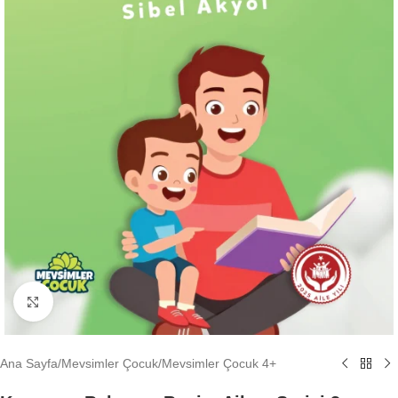
Büyütmek için tıklayın
Ana Sayfa
/
Mevsimler Çocuk
/
Mevsimler Çocuk 4+