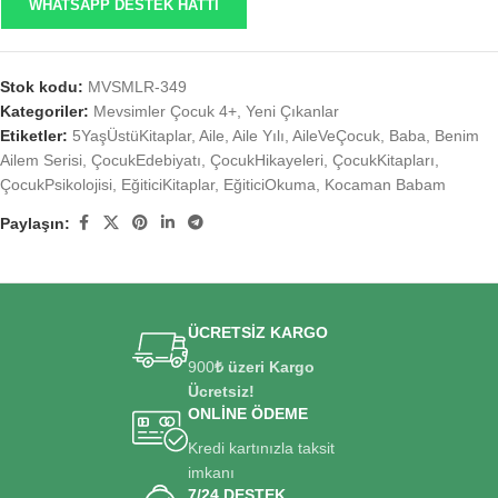
WHATSAPP DESTEK HATTI
Stok kodu:
MVSMLR-349
Kategoriler:
Mevsimler Çocuk 4+
,
Yeni Çıkanlar
Etiketler:
5YaşÜstüKitaplar
,
Aile
,
Aile Yılı
,
AileVeÇocuk
,
Baba
,
Benim
Ailem Serisi
,
ÇocukEdebiyatı
,
ÇocukHikayeleri
,
ÇocukKitapları
,
ÇocukPsikolojisi
,
EğiticiKitaplar
,
EğiticiOkuma
,
Kocaman Babam
Paylaşın:
ÜCRETSİZ KARGO
900
₺ üzeri Kargo
Ücretsiz!
ONLİNE ÖDEME
Kredi kartınızla taksit
imkanı
7/24 DESTEK