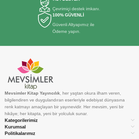
Çevrimiçi destek imkanı.
100% GÜVENLİ
Güvenli Altyapımız ile
Ödeme yapın.
Mevsimler Kitap Yayıncılık
, her yaştan okura ilham veren,
bilgilendiren ve duygulandıran eserleriyle edebiyat dünyasına
renk katmayı amaçlayan bir yayınevidir. Her mevsim, yeni bir
hikâye; her kitapta, yeni bir yolculuk sunar.
Kategorilerimiz
Kurumsal
Politikalarımız