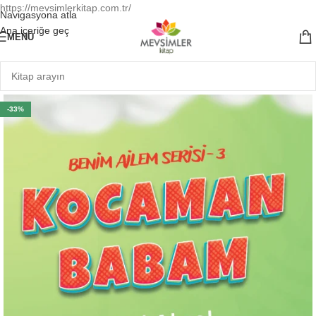
https://mevsimlerkitap.com.tr/
Navigasyona atla
Ana içeriğe geç
MENÜ
-33%