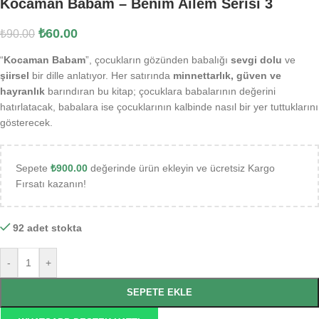
Kocaman Babam – Benim Ailem Serisi 3
₺
60.00
₺
90.00
“
Kocaman Babam
”, çocukların gözünden babalığı
sevgi dolu
ve
şiirsel
bir dille anlatıyor. Her satırında
minnettarlık, güven ve
hayranlık
barındıran bu kitap; çocuklara babalarının değerini
hatırlatacak, babalara ise çocuklarının kalbinde nasıl bir yer tuttuklarını
gösterecek.
Sepete
₺
900.00
değerinde ürün ekleyin ve ücretsiz Kargo
Fırsatı kazanın!
92 adet stokta
-
+
SEPETE EKLE