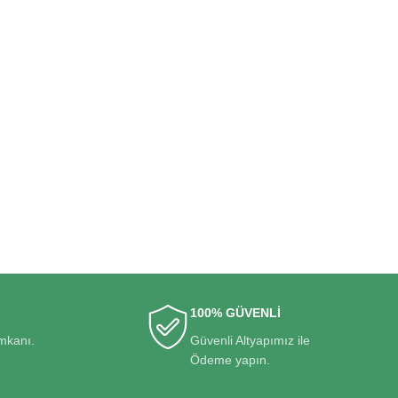
100% GÜVENLİ
imkanı.
Güvenli Altyapımız ile
Ödeme yapın.