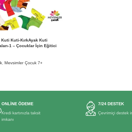
Kuti Kuti-KırkAyak Kuti
ları-1 – Çocuklar İçin Eğitici
k
,
Mevsimler Çocuk 7+
ONLİNE ÖDEME
7/24 DESTEK
Kredi kartınızla taksit
Çevrimiçi destek 
imkanı