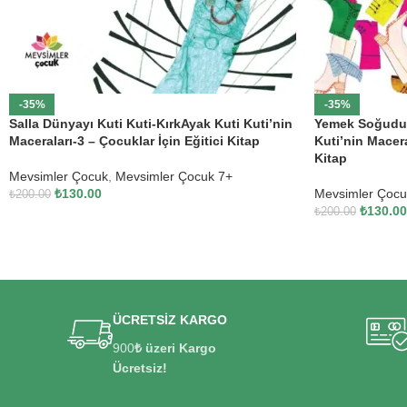
-35%
-35%
Salla Dünyayı Kuti Kuti-KırkAyak Kuti Kuti’nin
Yemek Soğudu 
Maceraları-3 – Çocuklar İçin Eğitici Kitap
Kuti’nin Macera
Kitap
Mevsimler Çocuk
,
Mevsimler Çocuk 7+
₺
130.00
Mevsimler Çocu
₺
200.00
₺
130.00
₺
200.00
ÜCRETSİZ KARGO
900
₺ üzeri Kargo
Ücretsiz!