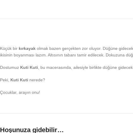
Küçük bir
kırkayak
olmak bazen gerçekten zor oluyor. Düğüne gideceksi
ikisinin boyanması lazım. Altısının tabanı tamir edilecek. Dokuzuna düğ
Dostumuz
Kuti Kuti
, bu macerasında, ailesiyle birlikte düğüne gidec
Peki,
Kuti Kuti
nerede?
Çocuklar, arayın onu!
Hoşunuza gidebilir…