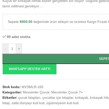
Küçük bir kırkayak olmak bazen gerçekten zor oluyor. Düğüne gideceks
tamir edilmesi gerekiyor…
Sepete
₺
900.00
değerinde ürün ekleyin ve ücretsiz Kargo Fırsatı 
95 adet stokta
-
+
SEPE
WHATSAPP DESTEK HATTI
Stok kodu:
MVSMLR-165
Kategoriler:
Mevsimler Çocuk
,
Mevsimler Çocuk 7+
Etiketler:
çocuk kitapları
,
çocuklar için kitaplar
,
kırkayak
,
kırkayak hik
kitap
,
salla dünyayı kuti kuti
,
üşütmeyesin kuti kuti