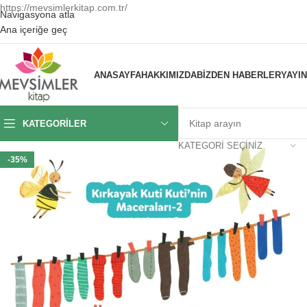
https://mevsimlerkitap.com.tr/
Navigasyona atla
Ana içeriğe geç
ANASAYFA
HAKKIMIZDA
BIZDEN HABERLER
YAYI
KATEGORILER
KATEGORI SEÇINIZ
-35%